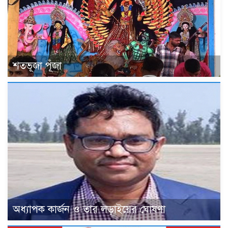
শতভূজা পূঁজা
অধ্যাপক কার্জন ও তার লড়াইয়ের ঘোষণা