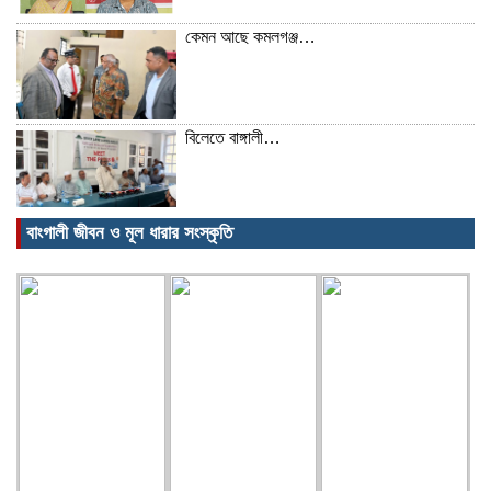
কেমন আছে কমলগঞ্জ…
বিলেতে বাঙ্গালী…
বাংগালী জীবন ও মূল ধারার সংস্কৃতি
বিক্ষোভ, গ্রেপ্তার, অজগর, সেগুনকাঠ আর
পাইপগান।
প্রধানমন্ত্রীর কার্যালয় থেকে সহায়তা
কমলগঞ্জের খবর…