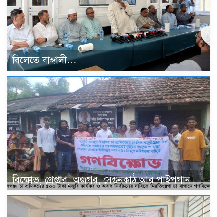
বিলেতে বাঙ্গালী…
বিক্ষোভ, গ্রেপ্তার, অজগর, সেগুনকাঠ আর পাইপগান।