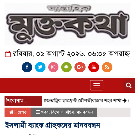
রবিবার, ০৯ অগাস্ট ২০২৬, ০৬:০৫ অপরাহ্ন
Toggle
navigation
শিরোনাম :
সমাজতান্ত্রিক ছাত্রফ্রন্ট মৌলভীবাজার শহর শাখা
কেমন আছে ক
Home
খবর
,
বিক্ষোভ মিছিল
,
মানববন্ধন
ইসলামী ব্যাংক গ্রাহকদের মানববন্ধন