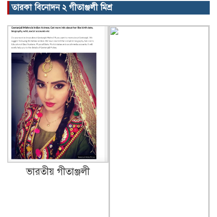
তারকা বিনোদন ২ গীতাঞ্জলী মিশ্র
ভারতীয় গীতাঞ্জলী