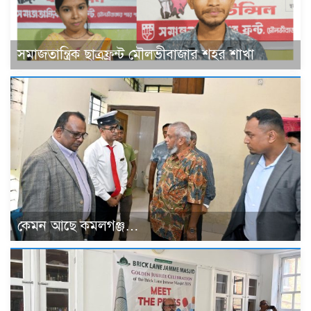
সমাজতান্ত্রিক ছাত্রফ্রন্ট মৌলভীবাজার শহর শাখা
কেমন আছে কমলগঞ্জ…