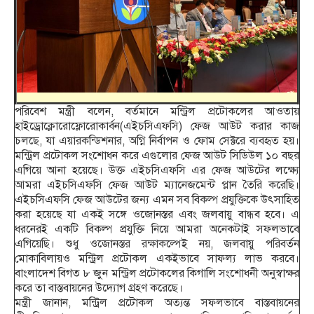
পরিবেশ মন্ত্রী বলেন, বর্তমানে মন্ট্রিল প্রটোকলের আওতায়
হাইড্রোক্লোরোফ্লোরোকার্বন(এইচসিএফসি) ফেজ আউট করার কাজ
চলছে, যা এয়ারকন্ডিশনার, অগ্নি নির্বাপন ও ফোম সেক্টরে ব্যবহৃত হয়।
মন্ট্রিল প্রটোকল সংশোধন করে এগুলোর ফেজ আউট সিডিউল ১০ বছর
এগিয়ে আনা হয়েছে। উক্ত এইচসিএফসি এর ফেজ আউটের লক্ষ্যে
আমরা এইচসিএফসি ফেজ আউট ম্যানেজমেন্ট প্লান তৈরি করেছি।
এইচসিএফসি ফেজ আউটের জন্য এমন সব বিকল্প প্রযুক্তিকে উৎসাহিত
করা হয়েছে যা একই সঙ্গে ওজোনস্তর এবং জলবায়ু বান্ধব হবে। এ
ধরনেরই একটি বিকল্প প্রযুক্তি নিয়ে আমরা অনেকটাই সফলভাবে
এগিয়েছি। শুধু ওজোনস্তর রক্ষাকল্পেই নয়, জলবায়ু পরিবর্তন
মোকাবিলায়ও মন্ট্রিল প্রটোকল একইভাবে সাফল্য লাভ করবে।
বাংলাদেশ বিগত ৮ জুন মন্ট্রিল প্রটোকলের কিগালি সংশোধনী অনুস্বাক্ষর
করে তা বাস্তবায়নের উদ্যোগ গ্রহণ করেছে।
মন্ত্রী জানান, মন্ট্রিল প্রটোকল অত্যন্ত সফলভাবে বাস্তবায়নের