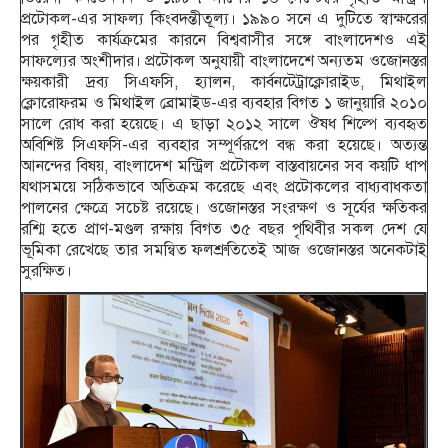
প্রটোকল-এর সাফল্য কিংবদন্তীতূল্য। ১৯৯০ সনে এ দুটিতে স্বাক্ষরের
পর গৃহীত কার্যক্রমের কারনে বিশ্ববাসীর সঙ্গে বাংলাদেশও এই
সাফল্যের অংশীদার। প্রটোকল অনুযায়ী বাংলাদেশে অন্যতম ওজোনস্তর
ক্ষয়কারী দ্রব্য সিএফসি, হ্যালন, কার্বনটেট্রাক্লোরাইড, মিথাইল
ক্লোরোফরম ও মিথাইল ব্রোমাইড-এর ব্যবহার বিগত ১ জানুয়ারি ২০১০
সালে রোধ করা হয়েছে। এ ছাড়া ২০১২ সালে ঔষধ শিল্পে ব্যবহৃত
অবিশিষ্ট সিএফসি-এর ব্যবহার সম্পূর্ণরূপে বন্ধ করা হয়েছে। অত্যন্ত
আনন্দের বিষয়, বাংলাদেশ মন্ট্রিল প্রটোকল বাস্তবায়নের সব কয়টি ধাপ
যথাসময়ে সঠিকভাবে অতিক্রম করেছে এবং প্রটোকলের বাধ্যবাধকতা
পালনের ক্ষেত্রে সচেষ্ট রয়েছে। ওজোনস্তর সংরক্ষণ ও সূর্যের ক্ষতিকর
রশ্মি হতে প্রাণ-মণ্ডল রক্ষায় বিগত ৩৫ বছর পৃথিবীর সকল দেশ যে
ভূমিকা রেখেছে তার সমন্বিত ফলশ্রুতিতেই আজ ওজোনস্তর অনেকটাই
সুরক্ষিত।