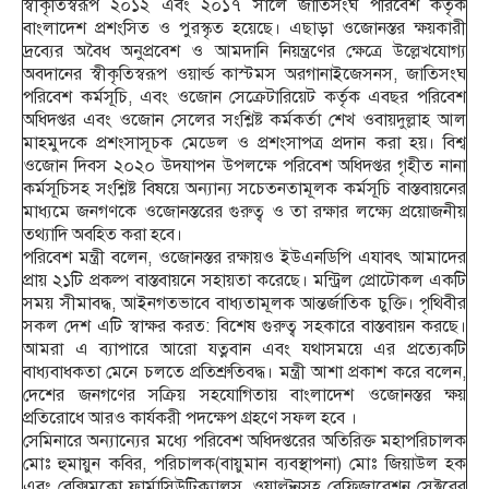
স্বীকৃতিস্বরূপ ২০১২ এবং ২০১৭ সালে জাতিসংঘ পরিবেশ কর্তৃক
বাংলাদেশ প্রশংসিত ও পুরস্কৃত হয়েছে। এছাড়া ওজোনস্তর ক্ষয়কারী
দ্রব্যের অবৈধ অনুপ্রবেশ ও আমদানি নিয়ন্ত্রণের ক্ষেত্রে উল্লেখযোগ্য
অবদানের স্বীকৃতিস্বরূপ ওয়ার্ল্ড কাস্টমস অরগানাইজেসনস, জাতিসংঘ
পরিবেশ কর্মসূচি, এবং ওজোন সেক্রেটারিয়েট কর্তৃক এবছর পরিবেশ
অধিদপ্তর এবং ওজোন সেলের সংশ্লিষ্ট কর্মকর্তা শেখ ওবায়দুল্লাহ আল
মাহমুদকে প্রশংসাসূচক মেডেল ও প্রশংসাপত্র প্রদান করা হয়। বিশ্ব
ওজোন দিবস ২০২০ উদযাপন উপলক্ষে পরিবেশ অধিদপ্তর গৃহীত নানা
কর্মসূচিসহ সংশ্লিষ্ট বিষয়ে অন্যান্য সচেতনতামূলক কর্মসূচি বাস্তবায়নের
মাধ্যমে জনগণকে ওজোনস্তরের গুরুত্ব ও তা রক্ষার লক্ষ্যে প্রয়োজনীয়
তথ্যাদি অবহিত করা হবে।
পরিবেশ মন্ত্রী বলেন, ওজোনস্তর রক্ষায়ও ইউএনডিপি এযাবৎ আমাদের
প্রায় ২১টি প্রকল্প বাস্তবায়নে সহায়তা করেছে। মন্ট্রিল প্রোটোকল একটি
সময় সীমাবদ্ধ, আইনগতভাবে বাধ্যতামূলক আন্তর্জাতিক চুক্তি। পৃথিবীর
সকল দেশ এটি স্বাক্ষর করত: বিশেষ গুরুত্ব সহকারে বাস্তবায়ন করছে।
আমরা এ ব্যাপারে আরো যত্নবান এবং যথাসময়ে এর প্রত্যেকটি
বাধ্যবাধকতা মেনে চলতে প্রতিশ্রুতিবদ্ধ। মন্ত্রী আশা প্রকাশ করে বলেন,
দেশের জনগণের সক্রিয় সহযোগিতায় বাংলাদেশ ওজোনস্তর ক্ষয়
প্রতিরোধে আরও কার্যকরী পদক্ষেপ গ্রহণে সফল হবে ।
সেমিনারে অন্যান্যের মধ্যে পরিবেশ অধিদপ্তরের অতিরিক্ত মহাপরিচালক
মোঃ হুমায়ুন কবির, পরিচালক(বায়ুমান ব্যবস্থাপনা) মোঃ জিয়াউল হক
এবং বেক্সিমকো ফার্মাসিউটিক্যালস, ওয়াল্টনসহ রেফ্রিজারেশন সেক্টরের