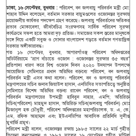
ঢাকা, ১৬ সেপ্টেম্বর, বুধবার :
পরিবেশ, বন জলবায়ু পরিবর্তন মন্ত্রী মো:
শাহাব উদ্দিন বলেছেন, বর্তমান সরকার বায়ুমণ্ডলের ওজোনস্তর সুরক্ষায়
প্রয়োজনীয় কার্যকর পদক্ষেপ গ্রহণ করেছে। জলবায়ু পরিবর্তনের ক্ষতিকর
প্রভাব মোকাবেলা, জীববৈচিত্র সংরক্ষণসহ সার্বিক পরিবেশ সুরক্ষা
কার্যক্রমে সফল হতে আমরা দৃঢ় প্রতিজ্ঞ। সমাজের সকল স্তরের মানুষকে
সঙ্গে নিয়ে একটি সবুজ ও সোনার বাংলাদেশ গড়তে বর্তমান গণতান্ত্রিক
সরকার অঙ্গীকারাবদ্ধ।
গত ১৬ সেপ্টেম্বর, বুধবার, আগারগাঁওস্থ পরিবেশ অধিদপ্তরের
অডিটরিয়ামে “প্রাণ বাঁচাতে ওজোন : ওজোনস্তর সুরক্ষার ৩৫ বছর”
প্রতিপাদ্য ধারণ করে বিশ্ব ওজোন দিবস ২০২০ উদযাপন উপলক্ষে
আয়োজিত সেমিনারে প্রধান অতিথির বক্তব্যে পরিবেশ, বন জলবায়ু
পরিবর্তন মন্ত্রী এসব কথা বলেন। পরিবেশ, বন ও জলবায়ু পরিবর্তন
মন্ত্রণালয়ের সচিব জনাব জিয়াউল হাসান, এনডিসির সভাপতিত্বে অনুষ্ঠিত
সেমিনারে বিশেষ অতিথির বক্তব্য রাখেন পরিবেশ, বন ও জলবায়ু
পরিবর্তন মন্ত্রণালয়ের উপমন্ত্রী হাবিবুন নাহার, এমপি; অতিরিক্ত
সচিব(পরিবেশ) মাহমুদ হাসান, অতিরিক্ত সচিব(জলবায়ু পরিবর্তন) মোঃ
মিজানুল হক চৌধুরী, পরিবেশ অধিদপ্তরের মহাপরিচালক, ড. এ, কে,
এম, রফিক আহাম্মদ এবং ইউএনডিপির আবাসিক প্রতিনিধি সুদীপ্ত
মুখার্জি প্রমূখ।
পরিবেশ মন্ত্রী বলেন, ওজোনস্তর রক্ষায় ১৯৮৫ সালের ২২ মার্চ গৃহীত
ভিয়েনা কনভেনশন ও ১৯৮৭ সালের ১৬ সেপ্টেম্বর গৃহীত মন্ট্রিল