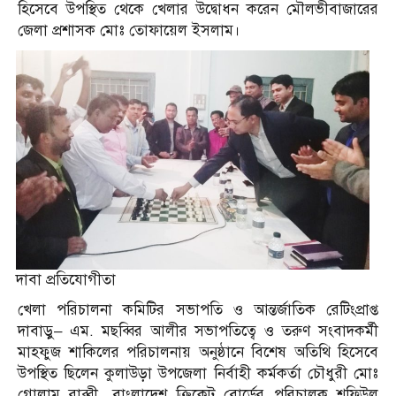
হিসেবে উপস্থিত থেকে খেলার উদ্বোধন করেন মৌলভীবাজারের
জেলা প্রশাসক মোঃ তোফায়েল ইসলাম।
দাবা প্রতিযোগীতা
খেলা পরিচালনা কমিটির সভাপতি ও আন্তর্জাতিক রেটিংপ্রাপ্ত
দাবাড়ু– এম. মছব্বির আলীর সভাপতিত্বে ও তরুণ সংবাদকর্মী
মাহফুজ শাকিলের পরিচালনায় অনুষ্ঠানে বিশেষ অতিথি হিসেবে
উপস্থিত ছিলেন কুলাউড়া উপজেলা নির্বাহী কর্মকর্তা চৌধুরী মোঃ
গোলাম রাব্বী, বাংলাদেশ ক্রিকেট বোর্ডের পরিচালক শফিউল