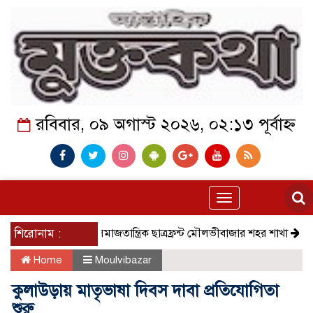
রবিবার, ০৯ অগাস্ট ২০২৬, ০২:১৩ পূর্বাহ্ন
Toggle
navigation
শিরোনাম :
সমাজতান্ত্রিক ছাত্রফ্রন্ট মৌলভীবাজার শহর শাখা
কেমন আছে কম
Home
Moulvibazar
কুলাউড়ায় মাতৃভাষা দিবস দাবা প্রতিযোগিতা
শুরু