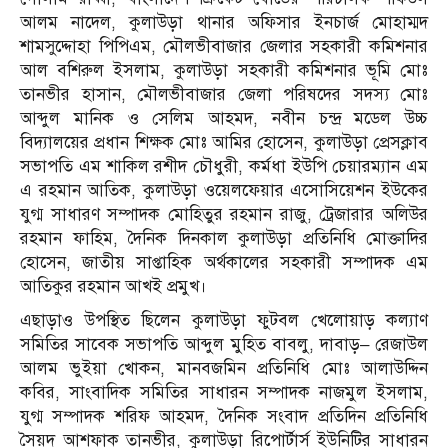
আলম নাদেল, কুলাউড়া থানার অফিসার ইনচার্জ মোহাম্মদ
শামসুদ্দোহা পিপিএম, মৌলভীবাজার জেলার সহকারী কমিশনার
আল বশিরুল ইসলাম, কুলাউড়া সহকারী কমিশনার ভূমি মোঃ
তানভীর হাসান, মৌলভীবাজার জেলা পরিষদের সদস্য মোঃ
আব্দুল মানিক ও সেলিম আহমদ, নবীন চন্দ্র মডেল উচ্চ
বিদ্যালয়ের প্রধান শিক্ষক মোঃ আমির হোসেন, কুলাউড়া প্রেসক্লাব
সভাপতি এম শাকিল রশীদ চৌধুরী, কর্মধা ইউপি চেয়ারম্যান এম
এ রহমান আতিক, কুলাউড়া ওয়েলফেয়ার এসোসিয়েশন ইউকের
যুগ্ম সাধারণ সম্পাদক মোহিতুর রহমান রাজু, ট্রেজারার অলিউর
রহমান ফাহিম, দৈনিক দিনকাল কুলাউড়া প্রতিনিধি মোক্তাদির
হোসেন, জাতীয় সাপ্তাহিক অর্থকালের সহকারী সম্পাদক এম
আতিকুর রহমান আখই প্রমুখ।
এছাড়াও উপস্থিত ছিলেন কুলাউড়া ফুটবল খেলোয়াড় কল্যাণ
সমিতির সাবেক সভাপতি আব্দুল মুহিত বাবলু, দাবাড়– রেজাউল
আলম ভুইয়া খোকন, মানবজমিন প্রতিনিধি মোঃ আলাউদ্দিন
কবির, সাংবাদিক সমিতির সাধারন সম্পাদক নাজমুল ইসলাম,
যুগ্ম সম্পাদক শরিফ আহমদ, দৈনিক সংবাদ প্রতিদিন প্রতিনিধি
সৈয়দ আশফাক তানভীর, কুলাউড়া রিপোর্টার্স ইউনিটির সাধারন