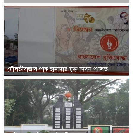
মৌলভীবাজার পাক হানাদার মুক্ত দিবস পালিত