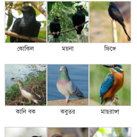
কোকিল
ময়না
ফিঙ্গে
কানি বক
কবুতর
মাছরাঙ্গা