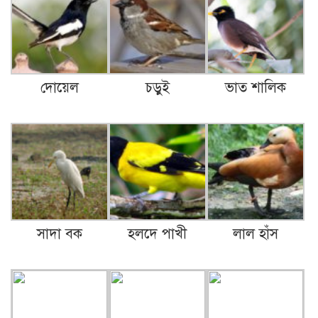
দোয়েল
চড়ুই
ভাত শালিক
সাদা বক
হলদে পাখী
লাল হাঁস