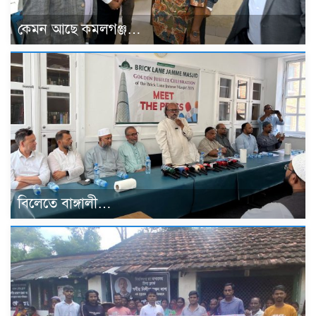
কেমন আছে কমলগঞ্জ…
বিলেতে বাঙ্গালী…