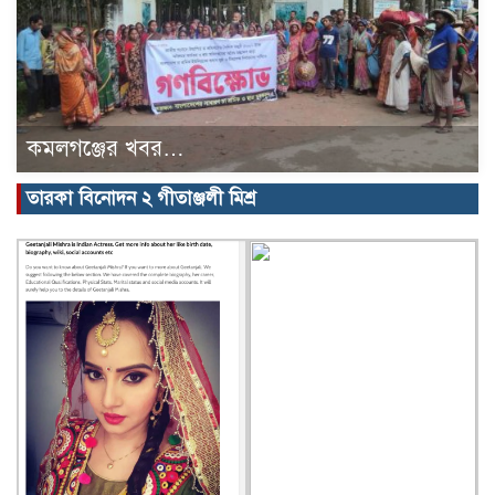
কমলগঞ্জের খবর…
তারকা বিনোদন ২ গীতাঞ্জলী মিশ্র