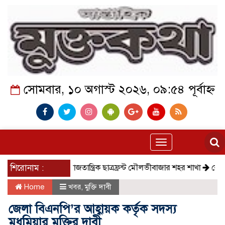
সোমবার, ১০ অগাস্ট ২০২৬, ০৯:৫৪ পূর্বাহ্ন
Toggle
navigation
শিরোনাম :
সমাজতান্ত্রিক ছাত্রফ্রন্ট মৌলভীবাজার শহর শাখা
কেমন আছে ক
Home
খবর
,
মুক্তি দাবী
জেলা বিএনপি’র আহ্বায়ক কর্তৃক সদস্য
মধুমিয়ার মুক্তির দাবী