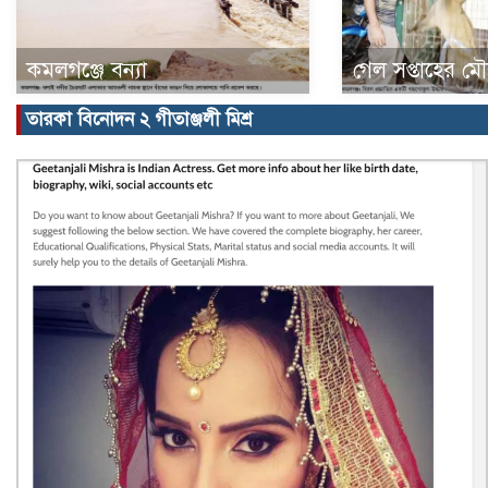
কমলগঞ্জে বন্যা
গেল সপ্তাহের ম
তারকা বিনোদন ২ গীতাঞ্জলী মিশ্র