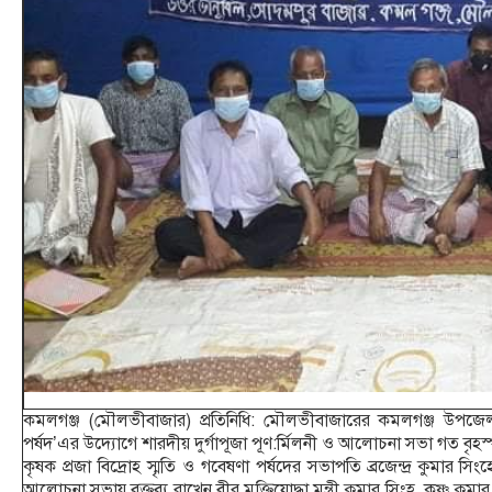
কমলগঞ্জ (মৌলভীবাজার) প্রতিনিধি: মৌলভীবাজারের কমলগঞ্জ উপজেলার
পর্ষদ’এর উদ্যোগে শারদীয় দুর্গাপূজা পূণ:র্মিলনী ও আলোচনা সভা গত বৃহস্পত
কৃষক প্রজা বিদ্রোহ স্মৃতি ও গবেষণা পর্ষদের সভাপতি ব্রজেন্দ্র কুমার সি
আলোচনা সভায় বক্তব্য রাখেন বীর মুক্তিযোদ্ধা মন্ত্রী কুমার সিংহ, কৃষ্ণ কুমার 