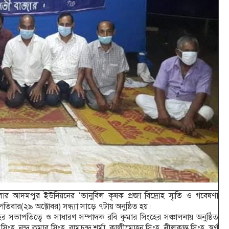
 আদমপুর ইউনিয়নের ‘ভানুবিল কৃষক প্রজা বিদ্রোহ স্মৃতি ও গবেষণা
িবার(২৯ অক্টোবর) সন্ধ্যা সাড়ে ৭টায় অনুষ্ঠিত হয়।
ংহের সভাপতিত্বে ও সাধারণ সম্পাদক রবি কুমার সিংহের সঞ্চালনায় অনুষ্ঠিত
সিংহ, নন্দ কুমার সিংহ, রামচন্দ্র শর্মা, কালীমোহন সিংহ, নীলকান্ত সিংহ, স্বর্ণ