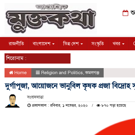
শু
রাজনীতি
বাংলাদেশ
ভিন্ন দেশ
সংস্কৃতি
খবর
শিরোনাম :
Home
Religion and Politics
,
কমলগঞ্জ
দুর্গাপূজা, আয়োজনে ভানুবিল কৃষক প্রজা বিদ্রোহ স
সংবাদদাতা
প্রকাশকাল : রবিবার, ১ নভেম্বর, ২০২০
৮৭০ পড়া হয়েছে