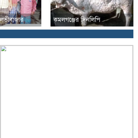
ৌলভীবাজার
কমলগঞ্জের দিনলিপি