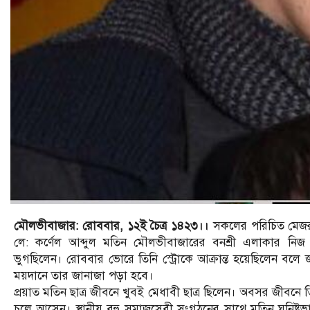
মৌলভীবাজার: রোববার, ১২ই চৈত্র ১৪২৩।।
সকলের পরিচিত মেজর
লে: কর্ণেল আব্দুল মতিন মৌলভীবাজারের বনশ্রী এলাকার নিজ
ভুগছিলেন। রোববার ভোরে তিনি স্ট্রোকে আক্রান্ত হয়েছিলেন বল
ময়দানে তার জানাজা পড়া হবে।
প্রয়াত মতিন ছাত্র জীবনে খুবই মেধাবী ছাত্র ছিলেন। অবসর জীবনে তিন
চলে আসেন। স্থানীয় বহু সমাজসেবী সংগঠনের সাথে মতিন ঘনিষ্ট