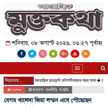
শনিবার, ০৮ অগাস্ট ২০২৬, ০৬:২৭ পূর্বাহ্ন
Toggle
navigation
শিরোনাম :
সমাজতান্ত্রিক ছাত্রফ্রন্ট মৌলভীবাজার শহর শাখা
কেমন আছে ক
Home
ইংল্যান্ড
,
রাজনীতি
,
সংস্কৃতি
বেগম খালেদা জিয়া লন্ডন এসে পৌছেছেন