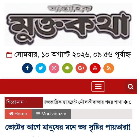
সোমবার, ১০ অগাস্ট ২০২৬, ০৯:৫৬ পূর্বাহ্ন
Toggle
navigation
শিরোনাম :
সমাজতান্ত্রিক ছাত্রফ্রন্ট মৌলভীবাজার শহর শাখা
কেমন আছে
Home
Moulvibazar
ভোটের আগে মানুষের মনে ভয় সৃষ্টির পায়তারা!