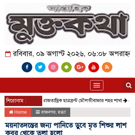
রবিবার, ০৯ অগাস্ট ২০২৬, ০৬:০৮ অপরাহ্ন
Toggle
navigation
শিরোনাম :
সমাজতান্ত্রিক ছাত্রফ্রন্ট মৌলভীবাজার শহর শাখা
কেমন আছ
Home
রাজনগর
,
হত্যা
ময়নাতদন্তের জন্য পানিতে ডুবে মৃত শিশুর লাশ
কবর থেকে তুলা হলো