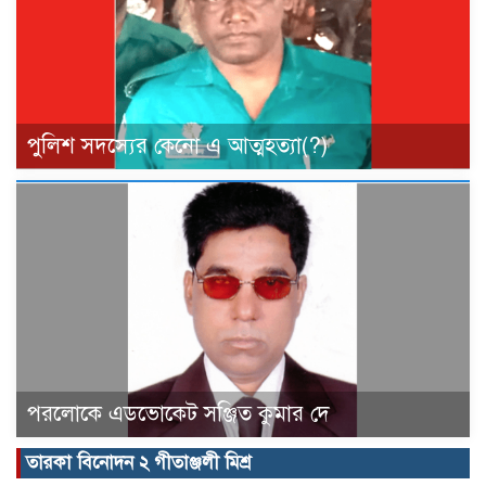
পুলিশ সদস্যের কেনো এ আত্মহত্যা(?)
পরলোকে এডভোকেট সঞ্জিত কুমার দে
তারকা বিনোদন ২ গীতাঞ্জলী মিশ্র