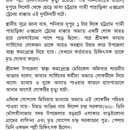
এক পল্লী চিকিৎসকের মৃত্যু হয়েছে। গত শনিবার(২৬ এপ্রিল)
দুপুরে সিলেট থেকে ছেড়ে আসা চট্রগ্রাম গামী পাহাড়িকা এক্সপ্রেস
ট্রেনের ধাক্কায় এই দুর্ঘটনাটি ঘটে।
স্থানীয় সুত্রে জানা যায়, শনিবার দুপুর ১ টার দিকে চট্রগ্রাম গামী
পাহাড়িকা এক্সপ্রেস ট্রেনের ধাক্কায় অজ্ঞাত একটি লোক আহত
হয়ে রেললাইনের পাশে পড়ে ছিলো। পরে শ্রীমঙ্গল ফায়ার
সার্ভিসের লোকজন তাকে আহত অবস্থায় উদ্বার করে উপজেলা
স্বাস্থ্য কমপ্লেক্সে নিয়ে যায়। সেখানে কর্তব্যরত চিকিৎসক তাকে
মৃত ঘোষণা করেন।
শ্রীমঙ্গল উপজেলা স্বাস্থ্য কমপ্লেক্সে মেডিকেল অফিসার শারমীন
আক্তার বলেন, ফায়ার সার্ভিসের কর্মীরা অজ্ঞাত লোকটিকে নিয়ে
আসে৷ মাথায় ও বুকে আঘাত পাওয়ার কারনে হাসপাতালে
আনার আগেই লোকটির মৃত্যু ঘটে।
এদিকে সোশ্যাল মিডিয়ার মাধ্যমে অজ্ঞাত এই লোকটির পরিচয়
পাওয়া যায়। নিহত ব্যক্তির নাম দিনেশ চন্দ্র সরকার(৬০)। তিনি
মৌলভীবাজার সদর উপজেলার বড়হাট এলাকার বাড়ইকোনা
গ্রামের বাসিন্দা এবং মৃত যোগেশ চন্দ্র সরকারের পুত্র। পেশায়
তিনি একজন পল্লী চিকিৎসক ছিলেন।