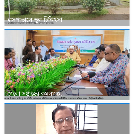
হাসপাতালে ভুল চিকিৎসা
গেলো সপ্তাহের কমলগঞ্জ…