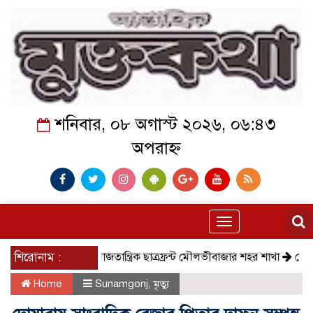
শনিবার, ০৮ অগাস্ট ২০২৬, ০৬:৪৩
অপরাহ্ন
Toggle
navigation
শিরোনাম :
সমাজতান্ত্রিক ছাত্রফ্রন্ট মৌলভীবাজার শহর শাখা
কেমন আছে 
Home
Sunamgonj
,
মৃত্যু