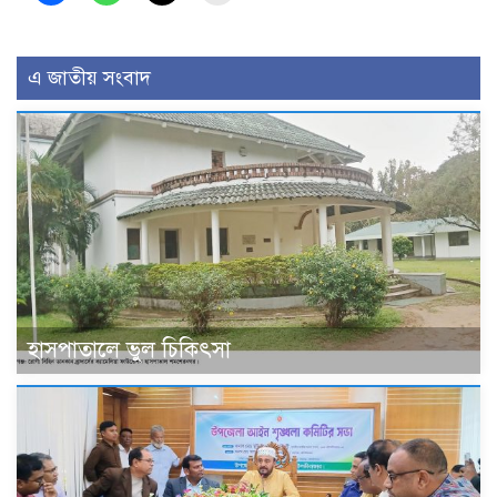
এ জাতীয় সংবাদ
হাসপাতালে ভুল চিকিৎসা