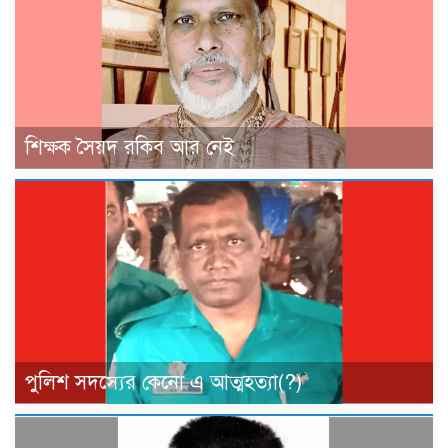
শিক্ষক সৈয়দ রকিব আর নেই
পুলিশ সদস্যের কেনো এ আত্মহত্যা(?)