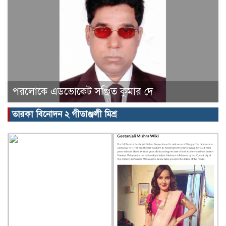
পরলোকে এডভোকেট সঞ্জিত কুমার দে
তারকা বিনোদন ২ গীতাঞ্জলী মিশ্র