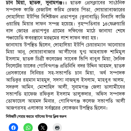
চান মিয়া, ছাতক, সুনামগঞ্জ।।
ছাতক প্রেসক্লাবের সাংঠনিক
সম্পাদক কাজি রেজাউল করিম রেজার পিতা, দোয়ারাবাজারের
দোহালিয়া ইউপির বিশিষ্টজন প্রতাপপুর (কুনাবাড়ি) নিবাসি কাজি
ওয়ারিছ মিয়ার দাফন সম্পন্ন হয়েছে। বৃহস্পতিবার ১৪ফেব্রুয়ারি
বাদ জোহর প্রতাপপুর গ্রামের দক্ষিণের মাঠে জানাযা শেষে
পঞ্চায়েতি কবরস্থানে মরহুমের লাশ দাফন করা হয়।
জানাযায় উপস্থিত ছিলেন, দোহালিয়া ইউপি চেয়ারম্যান আনোয়ার
মিয়া আনু, দোয়ারাবাজার আ’লীগের যুগ্ম আহবায়ক শামিমুল
ইসলাম, ছাতক ডিগ্রী কলেজের সাবেক ভিপি বাবুল মিয়া, দৈনিক
সিলেটের ডাকের গোবিন্দগঞ্জ প্রতিনিধি বদর উদ্দিন আহমদ, ছাতক
প্রেসকাবের সিনিয়র সহ-সভাপতি চান মিয়া, অর্থ সম্পাদক
আতিকুর রহমান মাহমুদ, সদস্য নাজমুল ইসলাম, মাহবুব আলম,
সদরুল আমিন, মোশাহিদ আলী, সুনামগঞ্জ জেলা তালামীযের
সভাপতি হাফেজ রফিকুল ইসলাম তালুকদার, অফিস সম্পাদক
তোফায়েল আহমদ মিনার, গোবিন্দগঞ্জ কলেজ সভাপতি আলী
আজগরসহ এলাকার সর্বস্তরের লোকজন উপস্থিত ছিলেন।
নিউজটি শেয়ার করতে বাটনের উপর ক্লিক করুন