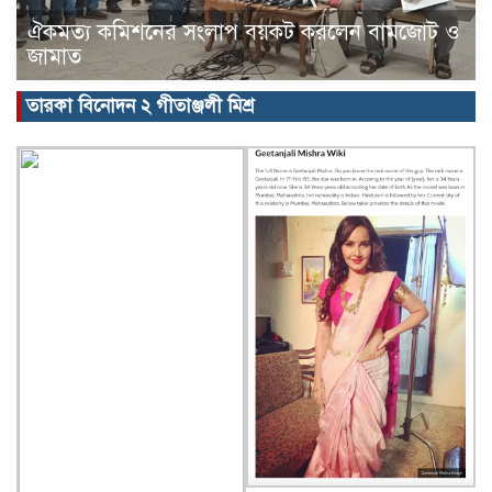
ঐকমত্য কমিশনের সংলাপ বয়কট করলেন বামজোট ও
জামাত
তারকা বিনোদন ২ গীতাঞ্জলী মিশ্র