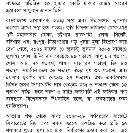
সংস্কারে অতিরিক্ত ২০ হাজার কোটি টাকার রাজস্ব আহরণ
প্রস্তাবকে সাধুবাদ জানান তিনি।
বাংলাদেশে তামাকপণ্য অত্যন্ত সস্তা এবং নিত্যপণ্যের তুলনায়
এগুলো আরো সস্তা হয়ে পড়ছে। কৃষি বিপণন অধিদপ্তর থেকে প্রাপ্ত
৭টি মহানগরীর (ঢাকা, চট্টগ্রাম, রাজশাহী, খুলনা, সিলেট,
বরিশাল এবং রংপুর) নিত্যপণ্যের গড় খুচরা মূল্য বিশ্লেষণ করে
দেখা গেছে, ২০২১ সালের (৪ জুলাই) তুলনায় ২০২৩ সালে(৪
জুলাই) খোলা চিনির দাম বেড়েছে ৮৯ শতাংশ, আলু ৮৭ শতাংশ,
খোলা আটা ৭৫ শতাংশ, পাঙ্গাস মাছ ৪৭ শতাংশ, ডিম ৪৩
শতাংশ, সয়াবিন তেল ৩৪ শতাংশ, গুঁড়ো দুধ ৩০ শতাংশ, এবং
ব্রয়লার মুরগির দাম বেড়েছে ২৭ শতাংশ। অথচ একইসময়ে
বিভিন্ন স্তরের সিগারেটের দাম বেড়েছে মাত্র ৬ শতাংশ থেকে ১৫
শতাংশ পর্যন্ত। ফলে তরুণ ও দরিদ্র জনগোষ্ঠী এই ক্ষতিকর পণ্য
ব্যবহারে বিশেষভাবে উৎসাহিত হচ্ছে, যা জনস্বাস্থ্যের জন্য
হুমকিস্বরুপ।
আত্মা’র পক্ষ থেকে আসন্ন ২০২৫-২৬ অর্থবছরের বাজেটে
সিগারেটের নিম্ন এবং মধ্যম স্তরকে একত্রিত করে প্রতি ১০
শলাকার খুচরা মূল্য ৯০ টাকা নির্ধারণের প্রস্তাব করা হয়। এই