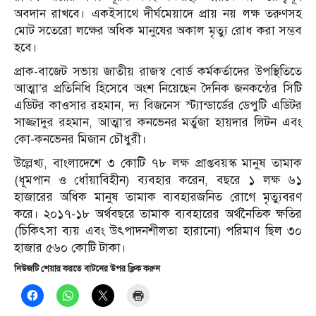
অবদান রাখবে। একইসাথে দীর্ঘমেয়াদে প্রায় নয় লক্ষ তরুণসহ
মোট সতেরো লক্ষের অধিক মানুষের অকাল মৃত্যু রোধ করা সম্ভব
হবে।
প্রাক-বাজেট সভায় জাতীয় রাজস্ব বোর্ড কর্মকর্তাদের উপস্থিতিতে
আত্মা
’
র প্রতিনিধি হিসেবে অংশ নিয়েছেন দৈনিক জনকন্ঠের সিটি
এডিটর কাওসার রহমান,
দ্য বিজনেস স্ট্যান্ডার্ডের ডেপুটি এডিটর
সাজ্জাদুর রহমান,
আত্মা
’
র কনভেনর মর্তুজা হায়দার লিটন এবং
কো-কনভেনর মিজান চৌধুরী।
উল্লেখ্য, বাংলাদেশে ৩ কোটি ৭৮ লক্ষ প্রাপ্তবয়স্ক মানুষ তামাক
(ধূমপান ও ধোঁয়াবিহীন) ব্যবহার করেন, বছরে ১ লক্ষ ৬১
হাজারের অধিক মানুষ তামাক ব্যবহারজনিত রোগে মৃত্যুবরণ
করে। ২০১৭-১৮ অর্থবছরে তামাক ব্যবহারের অর্থনৈতিক ক্ষতির
(চিকিৎসা ব্যয় এবং উৎপাদনশীলতা হারানো) পরিমাণ ছিল ৩০
হাজার ৫৬০ কোটি টাকা।
নিউজটি শেয়ার করতে বাটনের উপর ক্লিক করুন