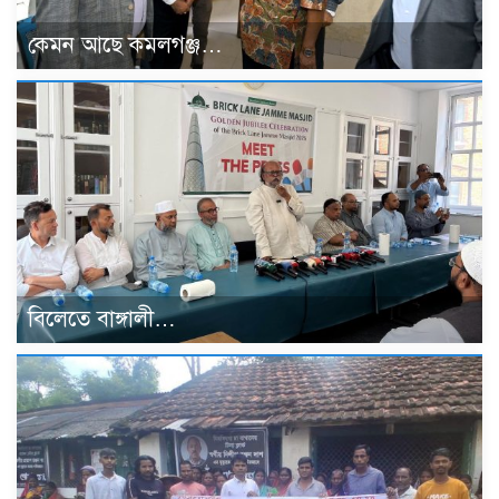
কেমন আছে কমলগঞ্জ…
বিলেতে বাঙ্গালী…