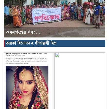
কমলগঞ্জের খবর…
তারকা বিনোদন ২ গীতাঞ্জলী মিশ্র