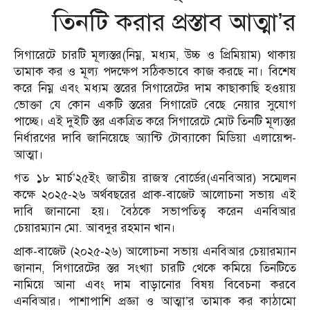
তিনটি করার প্রস্তাব আত্মা’র
সিগারেটে চারটি মূল্যস্তর(নিম্ন, মধ্যম, উচ্চ ও প্রিমিয়াম) থাকায়
তামাক কর ও মূল্য পদক্ষেপ সঠিকভাবে কাজ করছে না। বিশেষ
করে নিম্ন এবং মধ্যম স্তরের সিগারেটের দাম কাছাকাছি হওয়ায়
ভোক্তা যে কোন একটি স্তরের সিগারেট বেছে নেয়ার সুযোগ
পাচ্ছে। এই দুইটি স্তর একত্রিত করে সিগারেটে মোট তিনটি মূল্যস্তর
নির্ধারণের দাবি জানিয়েছে অ্যান্টি টোব্যাকো মিডিয়া এলায়েন্স-
আত্মা।
গত ১৮ মার্চ’২৫ইং জাতীয় রাজস্ব বোর্ডের(এনবিআর) সম্মেলন
কক্ষে ২০২৫-২৬ অর্থবছরের প্রাক-বাজেট আলোচনা সভায় এই
দাবি জানানো হয়। বৈঠকে সভাপতিত্ব করেন এনবিআর
চেয়ারম্যান মো. আবদুর রহমান খান।
প্রাক-বাজেট (২০২৫-২৬) আলোচনা সভায় এনবিআর চেয়ারম্যান
জানান, সিগারেটের স্তর সংখ্যা চারটি থেকে কমিয়ে তিনটিতে
নামিয়ে আনা এবং দাম বাড়ানোর বিষয় বিবেচনা করবে
এনবিআর। পাশাপাশি প্রজ্ঞা ও আত্মা’র তামাক কর কাঠামো