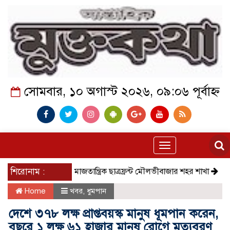
সোমবার, ১০ অগাস্ট ২০২৬, ০৯:০৬ পূর্বাহ্ন
Toggle
navigation
শিরোনাম :
সমাজতান্ত্রিক ছাত্রফ্রন্ট মৌলভীবাজার শহর শাখা
কেমন আছে 
Home
খবর
,
ধুমপান
দেশে ৩৭৮ লক্ষ প্রাপ্তবয়স্ক মানুষ ধূমপান করেন,
বছরে ১ লক্ষ ৬১ হাজার মানুষ রোগে মৃত্যুবরণ